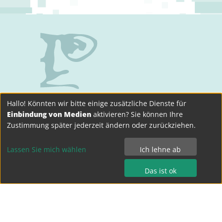
Hallo! Könnten wir bitte einige zusätzliche Dienste für
Einbindung von Medien
aktivieren? Sie können Ihre
Zustimmung später jederzeit ändern oder zurückziehen.
Bertolt-Brecht-Gymnasium Dresden
Terrassenufer 15
Lassen Sie mich wählen
Ich lehne ab
01069 Dresden
Das ist ok
Tel.: 0351 - 4 49 04 0
Fax.: 0351 - 4 49 04 15
kontakt@bebe-dresden.de