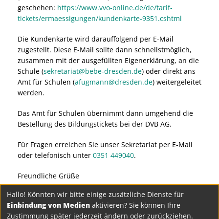
geschehen:
https://www.vvo-online.de/de/tarif-
tickets/ermaessigungen/kundenkarte-9351.cshtml
Die Kundenkarte wird darauffolgend per E-Mail
zugestellt. Diese E-Mail sollte dann schnellstmöglich,
zusammen mit der ausgefüllten Eigenerklärung, an die
Schule (
sekretariat@bebe-dresden.de
) oder direkt ans
Amt für Schulen (
afugmann@dresden.de
) weitergeleitet
werden.
Das Amt für Schulen übernimmt dann umgehend die
Bestellung des Bildungstickets bei der DVB AG.
Für Fragen erreichen Sie unser Sekretariat per E-Mail
oder telefonisch unter
0351 449040
.
Freundliche Grüße
Hallo! Könnten wir bitte einige zusätzliche Dienste für
Ihr Schulsekretariat
Einbindung von Medien
aktivieren? Sie können Ihre
Zustimmung später jederzeit ändern oder zurückziehen.