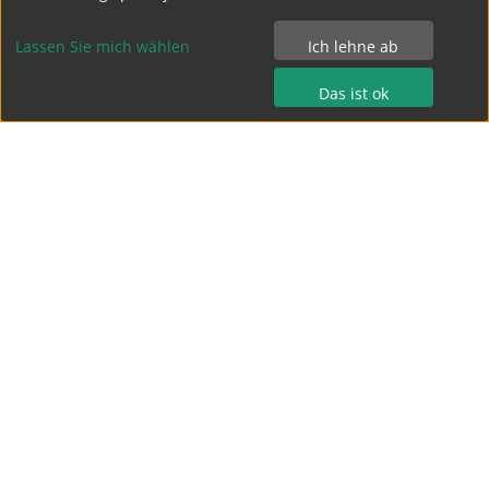
Lassen Sie mich wählen
Ich lehne ab
Das ist ok
Bertolt-Brecht-Gymnasium Dresden
Terrassenufer 15
01069 Dresden
Tel.: 0351 - 4 49 04 0
Fax.: 0351 - 4 49 04 15
kontakt@bebe-dresden.de