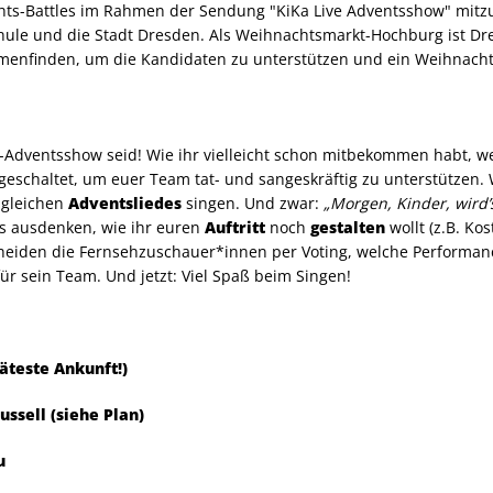
hts-Battles im Rahmen der Sendung "KiKa Live Adventsshow" mit
hule und die Stadt Dresden. Als Weihnachtsmarkt-Hochburg ist Dr
menfinden, um die Kandidaten zu unterstützen und ein Weihnachtsl
ive“-Adventsshow seid! Wie ihr vielleicht schon mitbekommen habt,
geschaltet, um euer Team tat- und sangeskräftig zu unterstützen. W
 gleichen
Adventsliedes
singen. Und zwar:
„Morgen, Kinder, wird
s ausdenken, wie ihr euren
Auftritt
noch
gestalten
wollt (z.B. Ko
scheiden die Fernsehzuschauer*innen per Voting, welche Performan
r sein Team. Und jetzt: Viel Spaß beim Singen!
päteste Ankunft!)
ussell (siehe Plan)
u