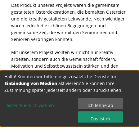
Das Produkt unseres Projekts waren die gemeinsam
gestalteten Osterdekorationen, die bemalten Ostereier
und die kreativ gestalteten Leinwände. Noch wichtiger
waren jedoch die schönen Begegnungen und
gemeinsame Zeit, die wir mit den Seniorinnen und
Senioren verbringen konnten.
Mit unserem Projekt wollten wir nicht nur kreativ
arbeiten, sondern auch die Gemeinschaft fördern,
Motivation und Selbstbewusstsein stärken und den
Bewohnerinnen und Bewohnern eine Freude bereiten.
Hallo! Könnten wir bitte einige zusätzliche Dienste für
Dazu wollten wir zeigen wie wichtig der Kontakt
Einbindung von Medien
aktivieren? Sie können Ihre
zwischen jungen und älteren Menschen ist. Die
Zustimmung später jederzeit ändern oder zurückziehen.
positiven Rückmeldungen der Senioren und Mitarbeiter
haben gezeigt, dass uns dies gelungen ist. Viele
Lassen Sie mich wählen
Ich lehne ab
Bewohnerinnen und Bewohner freuten sich über die
gemeinsame Zeit und die entstandenen Gespräche.
Das ist ok
Rückblickend war das Osterbasteln für uns eine
wertvolle Erfahrung. Wir haben gelernt, Verantwortung
zu übernehmen, ein Projekt eigenständig zu planen