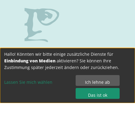
Hallo! Könnten wir bitte einige zusätzliche Dienste für
Einbindung von Medien
aktivieren? Sie können Ihre
Bertolt-Brecht-Gymnasium Dresden
Zustimmung später jederzeit ändern oder zurückziehen.
Terrassenufer 15
Lassen Sie mich wählen
Ich lehne ab
01069 Dresden
Das ist ok
Tel.: 0351 - 4 49 04 0
Fax.: 0351 - 4 49 04 15
kontakt@bebe-dresden.de