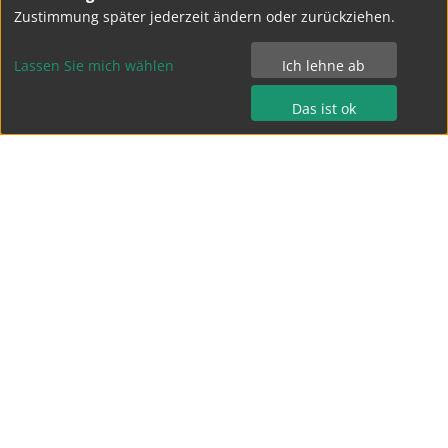
Zustimmung später jederzeit ändern oder zurückziehen.
Lassen Sie mich wählen
Ich lehne ab
Bertolt-Brecht-Gymnasium Dresden
Das ist ok
Terrassenufer 15
01069 Dresden
Tel.: 0351 - 4 49 04 0
Fax.: 0351 - 4 49 04 15
kontakt@bebe-dresden.de
Impressum
Datenschutz