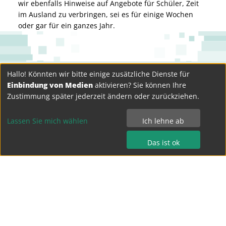
wir ebenfalls Hinweise auf Angebote für Schüler, Zeit
im Ausland zu verbringen, sei es für einige Wochen
oder gar für ein ganzes Jahr.
Hallo! Könnten wir bitte einige zusätzliche Dienste für
Einbindung von Medien
aktivieren? Sie können Ihre
Zustimmung später jederzeit ändern oder zurückziehen.
Lassen Sie mich wählen
Ich lehne ab
Das ist ok
Bertolt-Brecht-Gymnasium Dresden
Terrassenufer 15
01069 Dresden