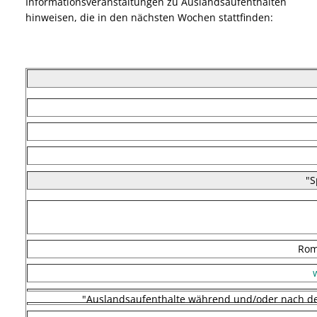
Informationsveranstaltungen zu Auslandsaufenthalten
hinweisen, die in den nächsten Wochen stattfinden:
"S
Rom
"Auslandsaufenthalte während und/oder nach der Sc