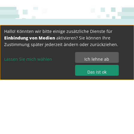
Hallo! Könnten wir bitte einige zusätzliche Dienste für
Einbindung von Medien
aktivieren? Sie können Ihre
Zustimmung später jederzeit ändern oder zurückziehen.
Lassen Sie mich wählen
Ich lehne ab
Das ist ok
Bertolt-Brecht-Gymnasium Dresden
Terrassenufer 15
01069 Dresden
Tel.: 0351 - 4 49 04 0
Fax.: 0351 - 4 49 04 15