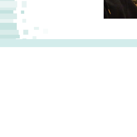
B
T
0
T
F
k