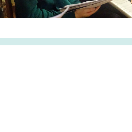
ertolt-Brecht-Gymnasium Dresden
Impressum
errassenufer 15
Datenschutz
1069 Dresden
el.: 0351 - 4 49 04 0
ax.: 0351 - 4 49 04 15
ontakt@bebe-dresden.de