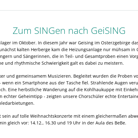
Zum SINGen nach GeiSING
nlager im Oktober. In diesem Jahr war Geising im Osterzgebirge das
unächst kalten Herberge kam die Heizungsanlage nur mühsam in G
ngern und Sängerinnen, die in Teil- und Gesamtproben einen Vo
he und rhythmische Schwierigkeit galt es dabei zu meistern.
hkicker und gemeinsamem Musizieren. Begleitet wurden die Probe
- wenn ein Smartphone aus der Tasche fiel. Strahlende Augen ver
h. Eine herbstliche Wanderung auf die Kohlhaukuppe mit Einkehr
in echter Geheimtipp - zeigten unsere Chorschüler echte Entertain
mbledarbietungen.
t sein auf tolle Weihnachtskonzerte mit einem gleichermaßen abw
n gleich vor: 14.12., 16.30 und 19 Uhr in der Aula des BeBe.