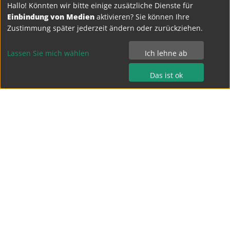
Hallo! Könnten wir bitte einige zusätzliche Dienste für
Einbindung von Medien
aktivieren? Sie können Ihre
Zustimmung später jederzeit ändern oder zurückziehen.
Lassen Sie mich wählen
Ich lehne ab
Das ist ok
Bertolt-Brecht-Gymnasium Dresden
Terrassenufer 15
01069 Dresden
Tel.: 0351 - 4 49 04 0
Fax.: 0351 - 4 49 04 15
kontakt@bebe-dresden.de
Impressum