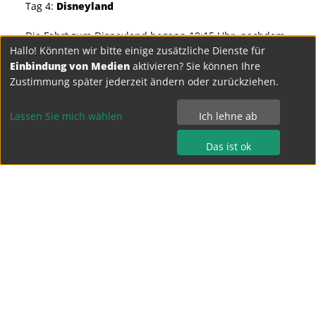
Tag 4:
Disneyland
Die Fahrt zum Disneyland begann 10:15 Uhr, nachdem
Hallo! Könnten wir bitte einige zusätzliche Dienste für
wir gefrühstückt, unsere Sachen zusammengepackt
Einbindung von Medien
aktivieren? Sie können Ihre
und im Bus verstaut hatten. Die Fahrt zum DL dauerte
Zustimmung später jederzeit ändern oder zurückziehen.
etwas weniger als eine Stunde. Dort angekommen,
wurden wir erstmal von dem doch sehr großen
Parkplatz überrascht, auf welchem unser Bus ziemlich
Lassen Sie mich wählen
Ich lehne ab
direkt vor dem Eingang parkte. Auf langen Bändern
wurden wir zu dem eigentlichen Eingang gefahren.
Das ist ok
Bevor wir diesen passieren konnten, war jedoch noch
eine kurze Absprache hinsichtlich des Wiedertreffens
nötig. Dies sollte erst 21:45 Uhr geschehen. Des
Weiteren wurden wir vor unserem Einlass noch einmal
wie beim Flughafen untersucht, wie dies bei fast allen
Sehenswürdigkeiten in Paris der Fall ist. Nachdem wir
nun endlich hineingelangt waren, konnte man sich
zwischen zwei größeren Parks entscheiden. Diese zwei
Parks waren das eigentliche "Disneyland" und das
"Disney Studio". Ich und ein weiterer Klassenkamerad
entschieden uns dazu, erst einmal die Disney Studios