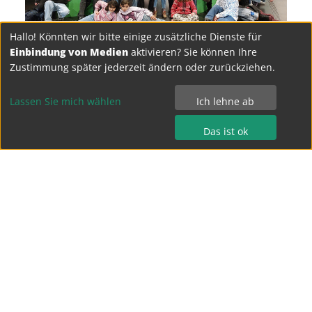
Hallo! Könnten wir bitte einige zusätzliche Dienste für
Einbindung von Medien
aktivieren? Sie können Ihre
Zustimmung später jederzeit ändern oder zurückziehen.
Lassen Sie mich wählen
Ich lehne ab
Das ist ok
Bertolt-Brecht-Gymnasium Dresden
Terrassenufer 15