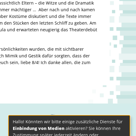
sichtlich Eltern – die Witze und die Dramatik
immer mächtiger … Aber nach und nach kamen
über Kostüme diskutiert und die Texte immer
m den Stücken den letzten Schliff zu geben. Am
Aula und erwarteten neugierig das Theaterdebüt
sönlichkeiten wurden, die mit sichtbarer
ch Mimik und Gestik dafür sorgten, dass der
ch sein, liebe 8/4! Ich danke allen, die zum
Hallo! Könnten wir bitte einige zusätzliche Dienste für
Einbindung von Medien
aktivieren? Sie können Ihre
Zustimmung später jederzeit ändern oder