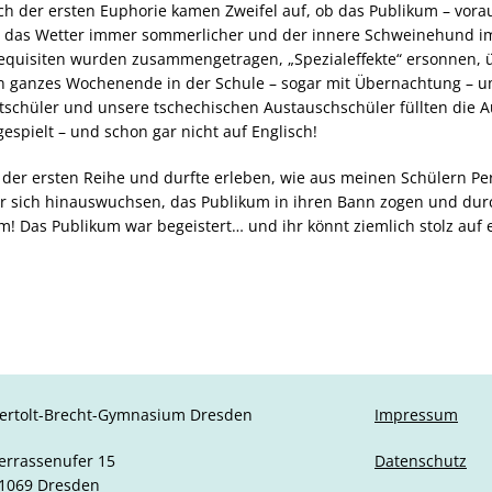
h der ersten Euphorie kamen Zweifel auf, ob das Publikum – voraus
 das Wetter immer sommerlicher und der innere Schweinehund 
Requisiten wurden zusammengetragen, „Spezialeffekte“ ersonnen, 
in ganzes Wochenende in der Schule – sogar mit Übernachtung – u
itschüler und unsere tschechischen Austauschschüler füllten die 
espielt – und schon gar nicht auf Englisch!
 der ersten Reihe und durfte erleben, wie aus meinen Schülern Per
er sich hinauswuchsen, das Publikum in ihren Bann zogen und dur
 Das Publikum war begeistert… und ihr könnt ziemlich stolz auf eu
ertolt-Brecht-Gymnasium Dresden
Impressum
errassenufer 15
Datenschutz
1069 Dresden