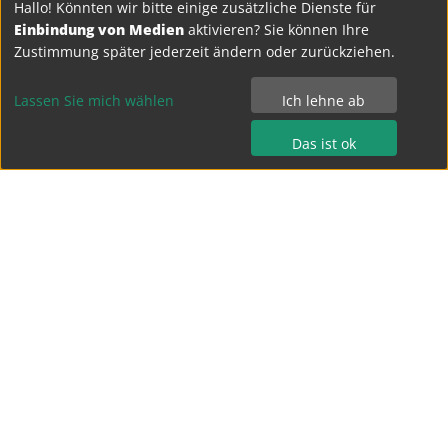
Hallo! Könnten wir bitte einige zusätzliche Dienste für
Abschied voneinander zu nehmen, allerdings nur für
Einbindung von Medien
aktivieren? Sie können Ihre
einige Wochen, denn im September 2023 reisen wir
Zustimmung später jederzeit ändern oder zurückziehen.
gemeinsam nach Frankreich, um unsere Partner und
neuen Freunde wiederzutreffen.
Lassen Sie mich wählen
Ich lehne ab
(Herr Lindner)
Das ist ok
Diese Maßnahme wird mitfinanziert durch Steuermittel
auf der Grundlage des vom Sächsischen Landtag
beschlossenen Haushaltes.