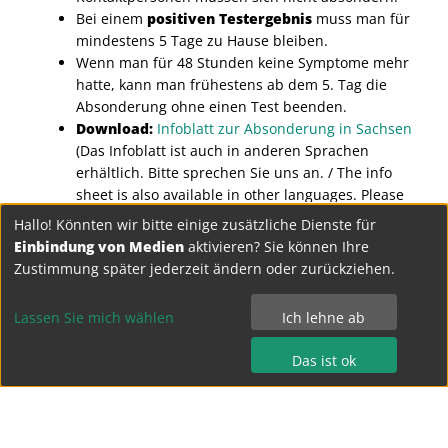
Bei einem
positiven Testergebnis
muss man für
mindestens 5 Tage zu Hause bleiben.
Wenn man für 48 Stunden keine Symptome mehr
hatte, kann man frühestens ab dem 5. Tag die
Absonderung ohne einen Test beenden.
Download:
Infoblatt zur Absonderung in Sachsen
(Das Infoblatt ist auch in anderen Sprachen
erhältlich. Bitte sprechen Sie uns an. / The info
sheet is also available in other languages. Please
contact us if needed.)
Hallo! Könnten wir bitte einige zusätzliche Dienste für
Einbindung von Medien
aktivieren? Sie können Ihre
Aktuelle Informationen finden Sie auch im
SMK-Blog
.
Zustimmung später jederzeit ändern oder zurückziehen.
Hinweise zum Umgang mit Krankheits- und
Erkältungssymptomen bei Kindern in der
Lassen Sie mich wählen
Ich lehne ab
Kindertagesbetreuung und in Schulen
Das ist ok