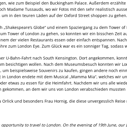
n, wie zum Beispiel den Buckingham Palace. Außerdem erzählte er
noch Madame Tussauds, wo wir Fotos mit den sehr realistisch auss
en, um in den teuren Läden auf der Oxford Street shoppen zu gehen
ch „Shakespeare’s Globe“ und einem Spaziergang zu dem Tower of
 zum Tower of London zu gehen, so konnten wir ein bisschen Zeit 
 einem der vielen Restaurants essen oder einfach entspannen. Na
hre zum London Eye. Zum Glück war es ein sonniger Tag, sodass w
iner U-Bahn-Fahrt nach South Kensington. Dort angekommen, konnt
um besichtigen wollen. Nach dem Museumsbesuch konnten wir Lon
, um beispielsweise Souvenirs zu kaufen, gingen andere noch ein
it in London endete mit dem Musical „Mamma Mia“, welches wir u
 oder etwas zu essen für die Heimfahrt. Nachdem wir uns alle wied
 gekommen, an dem wir uns von London verabschieden mussten 
u Orlick und besonders Frau Hornig, die diese unvergesslich Reis
opportunity to travel to London. On the evening of 19th June, our 