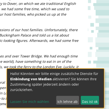
ry to Dover, on which we ate traditional English
e, we had some free time, which we used to
our host families, who picked us up at the
sions of our host families. Unfortunately, there
 Buckingham Palace and told us a lot about
ic-looking figures. Afterwards, we had some free
ames and over Tower Bridge. We had enough time
e world), have something to eat in on of the
 we took the ferry to the London Eye. Luckily, it
Hallo! Könnten wir bitte einige zusätzliche Dienste für
Einbindung von Medien
aktivieren? Sie können Ihre
tural History Museum or Victoria&Albert Museum,
Zustimmung später jederzeit ändern oder
spent time in Covent Garden Market to buy some
zurückziehen.
in London finished with watching the musical
 to buy some last souveniers or something to
Lassen Sie mich wählen
Ich lehne ab
Das ist ok
 moment had come to say goodbye to London and